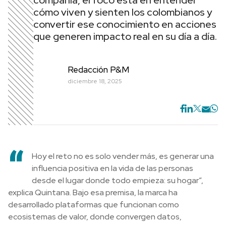
compañía, el foco está en entender
cómo viven y sienten los colombianos y
convertir ese conocimiento en acciones
que generen impacto real en su día a día.
Redacción P&M
diciembre 18, 2025
“
Hoy el reto no es solo vender más, es generar una
influencia positiva en la vida de las personas
desde el lugar donde todo empieza: su hogar”,
explica Quintana. Bajo esa premisa, la marca ha
desarrollado plataformas que funcionan como
ecosistemas de valor, donde convergen datos,