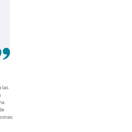
 las
s
na
de
rsonas