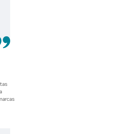
ntas
a
 marcas