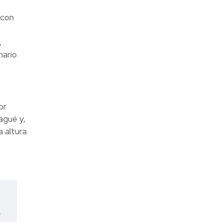
 con
,
nario
or
agué y,
a altura
a