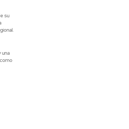
de su
a
gional.
y una
O como