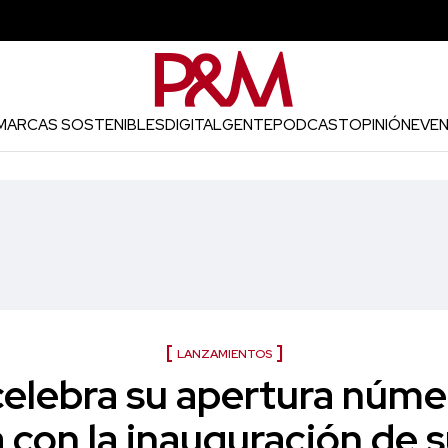
MARCAS SOSTENIBLES
DIGITAL
GENTE
PODCAST
OPINIÓN
EVE
LANZAMIENTOS
elebra su apertura núme
con la inauguración de 