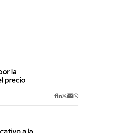
or la
l precio
cativo a la