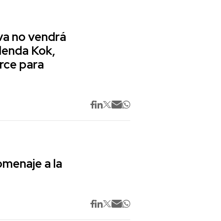
va no vendrá
lenda Kok,
rce para
omenaje a la