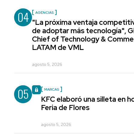
04
AGENCIAS
"La próxima ventaja competiti
de adoptar más tecnología", G
Chief of Technology & Comme
LATAM de VML
agosto 5, 2026
05
MARCAS
KFC elaboró una silleta en h
Feria de Flores
agosto 5, 2026