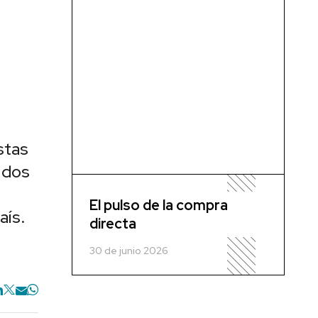
stas
 dos
El pulso de la compra
aís.
directa
30 de junio 2026