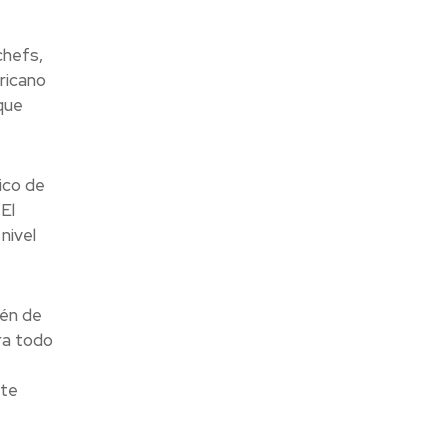
chefs,
ricano
que
ico de
El
nivel
tén de
ra todo
nte