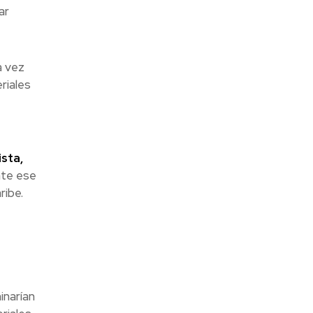
ar
a vez
riales
sta,
te ese
ribe.
inarían