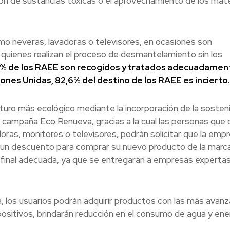
ión de sustancias tóxicas o el aprovechamiento de los mate
o neveras, lavadoras o televisores, en ocasiones son
quienes realizan el proceso de desmantelamiento sin los
4 % de los RAEE son recogidos y tratados adecuadamen
iones Unidas, 82,6% del destino de los RAEE es incierto.
uturo más ecológico mediante la incorporación de la sosteni
a campaña Eco Renueva, gracias a la cual las personas que 
oras, monitores o televisores, podrán solicitar que la emp
rán un descuento para comprar su nuevo producto de la marca
final adecuada, ya que se entregarán a empresas expertas
 los usuarios podrán adquirir productos con las más avan
ositivos, brindarán reducción en el consumo de agua y ener