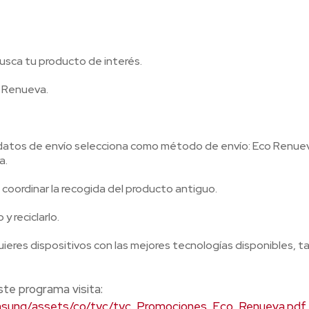
usca tu producto de interés.
o Renueva.
de datos de envío selecciona como método de envío: Eco Renue
a.
a coordinar la recogida del producto antiguo.
 reciclarlo.
res dispositivos con las mejores tecnologías disponibles, t
te programa visita:
msung/assets/co/tyc/tyc_Promociones_Eco_Renueva.pdf