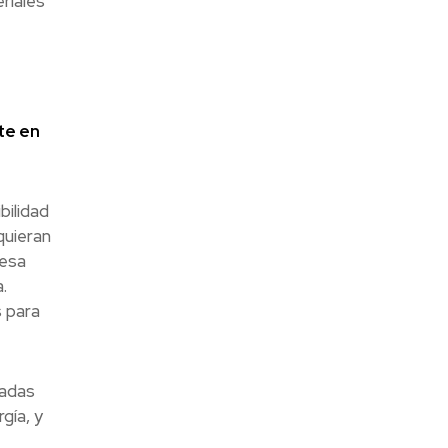
riales
te en
bilidad
quieran
resa
.
 para
zadas
gía, y