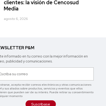
clientes: la visión de Cencosud
Media
agosto 6, 2026
WSLETTER P&M
e informado en tu correo con la mejor in formación en
o, publicidad y comunicaciones.
istrarse, acepta recibir correos electrónicos y otras comunicaciones
 y sus aliados sobre productos, servicios y eventos que ellos
eren que pueden ser de su interés. Puede retirar su consentimiento
alquier momento
Suscríbase