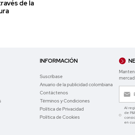
través de la
ura
INFORMACIÓN
NE
Mantent
Suscríbase
mercade
Anuario de la publicidad colombiana
Contáctenos
s
Términos y Condiciones
Al reg
Política de Privacidad
de P&M
Política de Cookies
consid
en cu