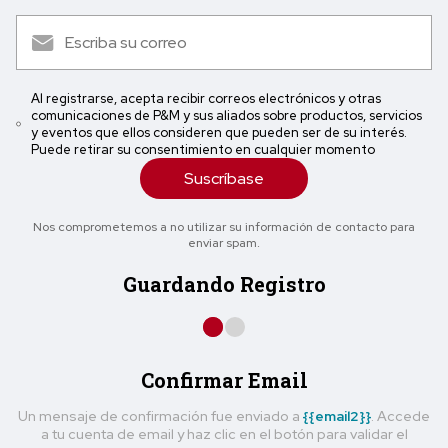
Al registrarse, acepta recibir correos electrónicos y otras
comunicaciones de P&M y sus aliados sobre productos, servicios
y eventos que ellos consideren que pueden ser de su interés.
Puede retirar su consentimiento en cualquier momento
Suscríbase
Nos comprometemos a no utilizar su información de contacto para
enviar spam.
Guardando Registro
Confirmar Email
Un mensaje de confirmación fue enviado a
{{email2}}
. Accede
a tu cuenta de email y haz clic en el botón para validar el