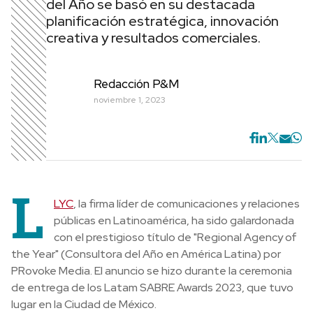
del Año se basó en su destacada
planificación estratégica, innovación
creativa y resultados comerciales.
Redacción P&M
noviembre 1, 2023
L
LYC
, la firma líder de comunicaciones y relaciones
públicas en Latinoamérica, ha sido galardonada
con el prestigioso título de "Regional Agency of
the Year" (Consultora del Año en América Latina) por
PRovoke Media. El anuncio se hizo durante la ceremonia
de entrega de los Latam SABRE Awards 2023, que tuvo
lugar en la Ciudad de México.