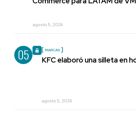
Commerce para LATAM de V
agosto 5, 2026
05
MARCAS
KFC elaboró una silleta en h
agosto 5, 2026