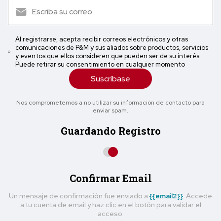
Al registrarse, acepta recibir correos electrónicos y otras
comunicaciones de P&M y sus aliados sobre productos, servicios
y eventos que ellos consideren que pueden ser de su interés.
Puede retirar su consentimiento en cualquier momento
Suscríbase
Nos comprometemos a no utilizar su información de contacto para
enviar spam.
Guardando Registro
Confirmar Email
Un mensaje de confirmación fue enviado a
{{email2}}
. Accede
a tu cuenta de email y haz clic en el botón para validar el
acceso.