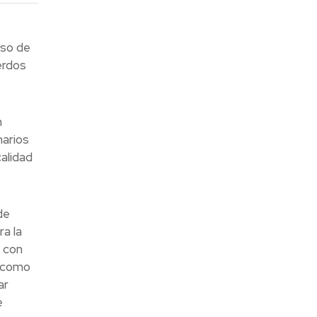
rso de
erdos
n
narios
alidad
de
ra la
r con
s como
ar
e