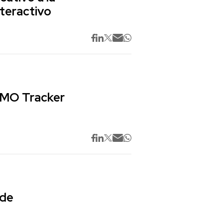
nteractivo
 CMO Tracker
 de