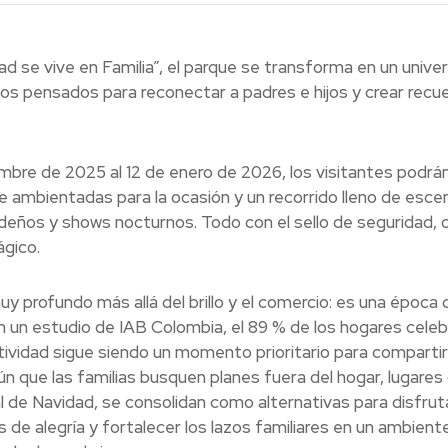
ad se vive en Familia”, el parque se transforma en un unive
los pensados para reconectar a padres e hijos y crear recu
mbre de 2025 al 12 de enero de 2026, los visitantes podrá
ue ambientadas para la ocasión y un recorrido lleno de esce
ideños y shows nocturnos. Todo con el sello de seguridad, c
ágico.
uy profundo más allá del brillo y el comercio: es una época 
gún un estudio de IAB Colombia, el 89 % de los hogares celeb
tividad sigue siendo un momento prioritario para comparti
n que las familias busquen planes fuera del hogar, lugare
al de Navidad, se consolidan como alternativas para disfrut
as de alegría y fortalecer los lazos familiares en un ambient