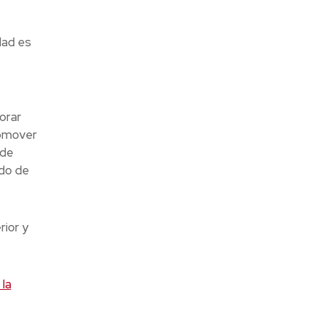
dad es
orar
romover
 de
ndo de
rior y
la