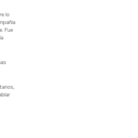
e lo
mpañía
e. Fue
da
mas
tarios,
ablar