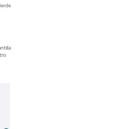
ierde
tilla
tro