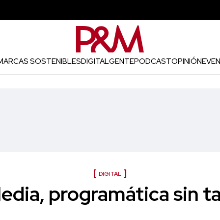
MARCAS SOSTENIBLES
DIGITAL
GENTE
PODCAST
OPINIÓN
EVE
DIGITAL
dia, programática sin t