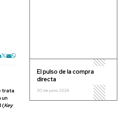
El pulso de la compra
directa
 trata
30 de junio 2026
 un
 (
Key