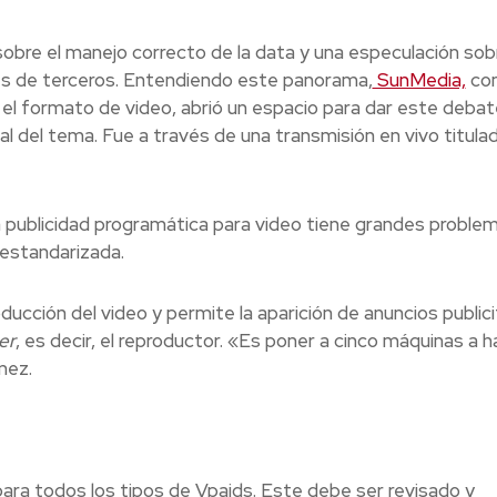
sobre el manejo correcto de la data y una especulación sobr
es de terceros. Entendiendo este panorama,
SunMedia,
co
 el formato de video, abrió un espacio para dar este debat
l del tema. Fue a través de una transmisión en vivo titula
a publicidad programática para video tiene grandes proble
 estandarizada.
ucción del video y permite la aparición de anuncios publici
er
, es decir, el reproductor. «Es poner a cinco máquinas a h
mez.
ra todos los tipos de Vpaids. Este debe ser revisado y