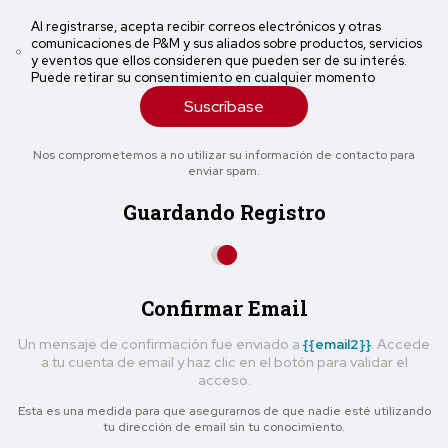
Al registrarse, acepta recibir correos electrónicos y otras
comunicaciones de P&M y sus aliados sobre productos, servicios
y eventos que ellos consideren que pueden ser de su interés.
Puede retirar su consentimiento en cualquier momento
Suscríbase
Nos comprometemos a no utilizar su información de contacto para
enviar spam.
Guardando Registro
Confirmar Email
Un mensaje de confirmación fue enviado a
{{email2}}
. Accede
a tu cuenta de email y haz clic en el botón para validar el
acceso.
Esta es una medida para que asegurarnos de que nadie esté utilizando
tu dirección de email sin tu conocimiento.