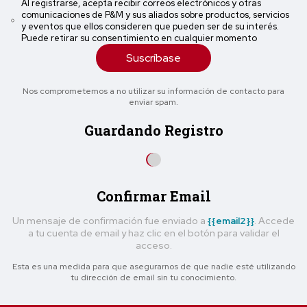
Al registrarse, acepta recibir correos electrónicos y otras
comunicaciones de P&M y sus aliados sobre productos, servicios
y eventos que ellos consideren que pueden ser de su interés.
Puede retirar su consentimiento en cualquier momento
Suscríbase
Nos comprometemos a no utilizar su información de contacto para
enviar spam.
Guardando Registro
Confirmar Email
Un mensaje de confirmación fue enviado a
{{email2}}
. Accede
a tu cuenta de email y haz clic en el botón para validar el
acceso.
Esta es una medida para que asegurarnos de que nadie esté utilizando
tu dirección de email sin tu conocimiento.