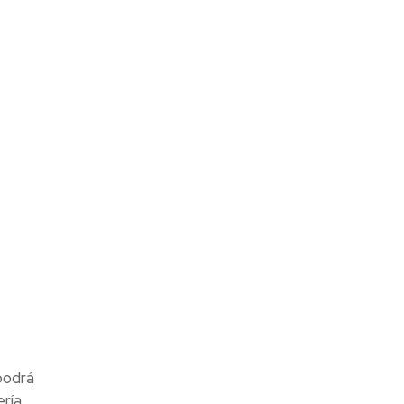
podrá
ría,