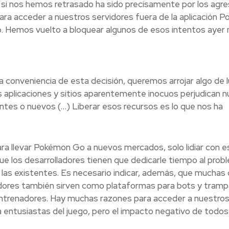
 si nos hemos retrasado ha sido precisamente por los agre
ra acceder a nuestros servidores fuera de la aplicación 
o. Hemos vuelto a bloquear algunos de esos intentos ayer
 conveniencia de esta decisión, queremos arrojar algo de l
 aplicaciones y sitios aparentemente inocuos perjudican n
entes o nuevos (…) Liberar esos recursos es lo que nos ha
a llevar Pokémon Go a nuevos mercados, solo lidiar con e
e los desarrolladores tienen que dedicarle tiempo al prob
 las existentes. Es necesario indicar, además, que muchas 
idores también sirven como plataformas para bots y tram
entrenadores. Hay muchas razones para acceder a nuestro
a entusiastas del juego, pero el impacto negativo de todos 