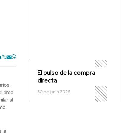
El pulso de la compra
directa
rios,
30 de junio 2026
l área
lar al
omo
 la