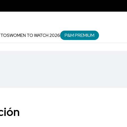
P&M PREMIUM
NTOS
WOMEN TO WATCH 2026
ción