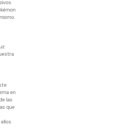
sivos
Pokémon
 mismo.
uz
uestra
ste
lema en
de las
pas que
s
ellos