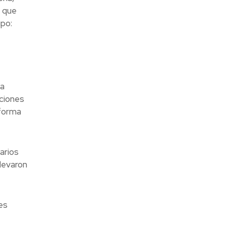
r que
ipo:
la
aciones
 forma
arios
llevaron
es