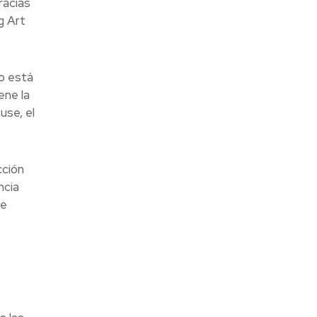
racias
g Art
o está
ene la
use, el
cción
ncia
de