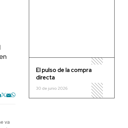
l
gen
El pulso de la compra
directa
30 de junio 2026
me va