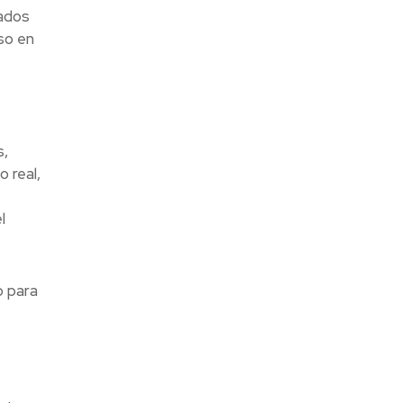
bados
uso en
s,
o real,
l
o para