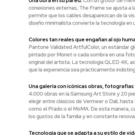
Una obra en su pared:
Con un grosor de meno
conexiones externas, The Frame se ajusta a la
permite que los cables desaparezcan de la vist
diseño minimalista convierte la tecnología en
Colores tan reales que engañan al ojo hum
Pantone Validated ArtfulColor, un estándar gl
pintado por Monet o cada sombra en una fotog
original del artista. La tecnología QLED 4K, a
que la experiencia sea prácticamente indistin
Una galería con icónicas obras, fotografías 
4.000 obras en la Samsung Art Store y 20 pie
elegir entre clásicos de Vermeer o Dalí, hast
como el Prado o el MoMA. De esta manera, c
los gustos de la familia y en constante renovac
Tecnología que se adapta a su estilo de vid