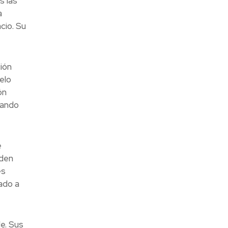
s las
a
cio. Su
ión
elo
ón
rando
e
eden
es
ado a
e. Sus