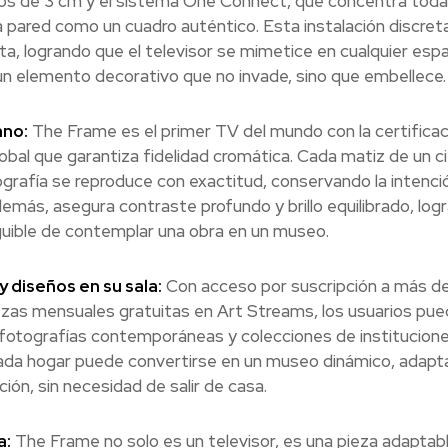
s de 3 cm y el sistema One Connect, que concentra toda
 pared como un cuadro auténtico. Esta instalación discret
a, logrando que el televisor se mimetice en cualquier espa
 un elemento decorativo que no invade, sino que embellece.
ano:
The Frame es el primer TV del mundo con la certificac
obal que garantiza fidelidad cromática. Cada matiz de un ci
rafía se reproduce con exactitud, conservando la intenci
demás, asegura contraste profundo y brillo equilibrado, log
guible de contemplar una obra en un museo.
y diseños en su sala:
Con acceso por suscripción a más d
zas mensuales gratuitas en Art Streams, los usuarios pu
a fotografías contemporáneas y colecciones de institucion
ada hogar puede convertirse en un museo dinámico, adapt
ión, sin necesidad de salir de casa.
a:
The Frame no solo es un televisor, es una pieza adaptabl