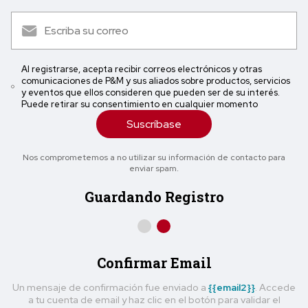
Al registrarse, acepta recibir correos electrónicos y otras
comunicaciones de P&M y sus aliados sobre productos, servicios
y eventos que ellos consideren que pueden ser de su interés.
Puede retirar su consentimiento en cualquier momento
Suscríbase
Nos comprometemos a no utilizar su información de contacto para
enviar spam.
Guardando Registro
Confirmar Email
Un mensaje de confirmación fue enviado a
{{email2}}
. Accede
a tu cuenta de email y haz clic en el botón para validar el