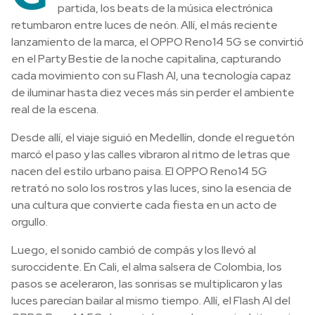
partida, los beats de la música electrónica
retumbaron entre luces de neón. Allí, el más reciente
lanzamiento de la marca, el OPPO Reno14 5G se convirtió
en el Party Bestie de la noche capitalina, capturando
cada movimiento con su Flash AI, una tecnología capaz
de iluminar hasta diez veces más sin perder el ambiente
real de la escena.
Desde allí, el viaje siguió en Medellín, donde el reguetón
marcó el paso y las calles vibraron al ritmo de letras que
nacen del estilo urbano paisa. El OPPO Reno14 5G
retrató no solo los rostros y las luces, sino la esencia de
una cultura que convierte cada fiesta en un acto de
orgullo.
Luego, el sonido cambió de compás y los llevó al
suroccidente. En Cali, el alma salsera de Colombia, los
pasos se aceleraron, las sonrisas se multiplicaron y las
luces parecían bailar al mismo tiempo. Allí, el Flash AI del