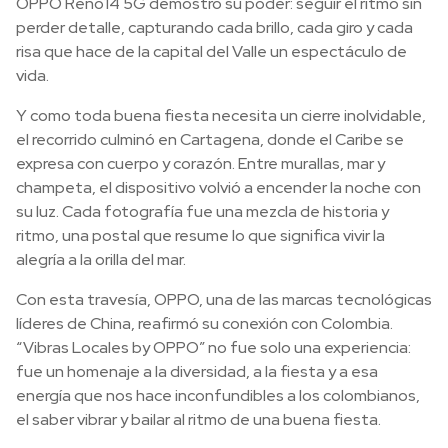
OPPO Reno14 5G demostró su poder: seguir el ritmo sin
perder detalle, capturando cada brillo, cada giro y cada
risa que hace de la capital del Valle un espectáculo de
vida.
Y como toda buena fiesta necesita un cierre inolvidable,
el recorrido culminó en Cartagena, donde el Caribe se
expresa con cuerpo y corazón. Entre murallas, mar y
champeta, el dispositivo volvió a encender la noche con
su luz. Cada fotografía fue una mezcla de historia y
ritmo, una postal que resume lo que significa vivir la
alegría a la orilla del mar.
Con esta travesía, OPPO, una de las marcas tecnológicas
líderes de China, reafirmó su conexión con Colombia.
“Vibras Locales by OPPO” no fue solo una experiencia:
fue un homenaje a la diversidad, a la fiesta y a esa
energía que nos hace inconfundibles a los colombianos,
el saber vibrar y bailar al ritmo de una buena fiesta.