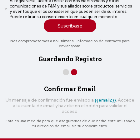
Al registrarse, acepta recibir correos electrónicos y otras
comunicaciones de P&M y sus aliados sobre productos, servicios
y eventos que ellos consideren que pueden ser de su interés.
Puede retirar su consentimiento en cualquier momento
Suscríbase
Nos comprometemos a no utilizar su información de contacto para
enviar spam.
Guardando Registro
Confirmar Email
Un mensaje de confirmación fue enviado a
{{email2}}
. Accede
a tu cuenta de email y haz clic en el botón para validar el
acceso.
Esta es una medida para que asegurarnos de que nadie esté utilizando
tu dirección de email sin tu conocimiento.