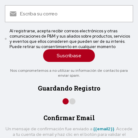
Al registrarse, acepta recibir correos electrónicos y otras
comunicaciones de P&M y sus aliados sobre productos, servicios
y eventos que ellos consideren que pueden ser de su interés.
Puede retirar su consentimiento en cualquier momento
Suscríbase
Nos comprometemos a no utilizar su información de contacto para
enviar spam.
Guardando Registro
Confirmar Email
Un mensaje de confirmación fue enviado a
{{email2}}
. Accede
a tu cuenta de email y haz clic en el botón para validar el