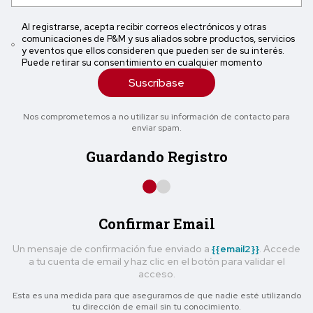
Al registrarse, acepta recibir correos electrónicos y otras
comunicaciones de P&M y sus aliados sobre productos, servicios
y eventos que ellos consideren que pueden ser de su interés.
Puede retirar su consentimiento en cualquier momento
Suscríbase
Nos comprometemos a no utilizar su información de contacto para
enviar spam.
Guardando Registro
Confirmar Email
Un mensaje de confirmación fue enviado a
{{email2}}
. Accede
a tu cuenta de email y haz clic en el botón para validar el
acceso.
Esta es una medida para que asegurarnos de que nadie esté utilizando
tu dirección de email sin tu conocimiento.