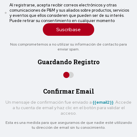
Al registrarse, acepta recibir correos electrónicos y otras
comunicaciones de P&M y sus aliados sobre productos, servicios
y eventos que ellos consideren que pueden ser de su interés.
Puede retirar su consentimiento en cualquier momento
Suscríbase
Nos comprometemos a no utilizar su información de contacto para
enviar spam.
Guardando Registro
Confirmar Email
Un mensaje de confirmación fue enviado a
{{email2}}
. Accede
a tu cuenta de email y haz clic en el botón para validar el
acceso.
Esta es una medida para que asegurarnos de que nadie esté utilizando
tu dirección de email sin tu conocimiento.