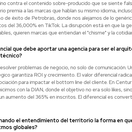
fino contra el contenido sobre-producido que se siente fa
o premia a las marcas que hablan su mismo idioma, incluso 
o de éxito de Petrobras, donde nos alejamos de lo genéric
ntos del 36,000% en TikTok. La disrupción está en que la g
bles, quieren marcas que entiendan el "chisme" y la cotidian
encial que debe aportar una agencia para ser el arqu
 técnico?
esolver problemas de negocio, no solo de comunicación. U
ico garantiza ROI y crecimiento. El valor diferencial radica 
ociación para impactar el bottom line del cliente. En Cen
imos con la DIAN, donde el objetivo no era solo likes, sin
n aumento del 365% en inscritos. El diferencial es convert
ndo el entendimiento del territorio la forma en que
itmos globales?