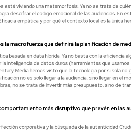
ios está viviendo una metamorfosis. Ya no se trata de quié
ogra descifrar el código emocional de las audiencias. En es
 Eficacia empática y por qué el contexto local es la única 
s la macrofuerza que definirá la planificación de m
ca basada en data híbrida. Ya no basta con la eficiencia a
ar la inteligencia de datos duros (herramientas que usam
 Century Media hemos visto que la tecnología por sí sola no 
nificación no es solo llegar a la audiencia, sino llegar en e
, no se trata de invertir más presupuesto, sino de tran
 comportamiento más disruptivo que prevén en las a
erfección corporativa y la búsqueda de la autenticidad Cru