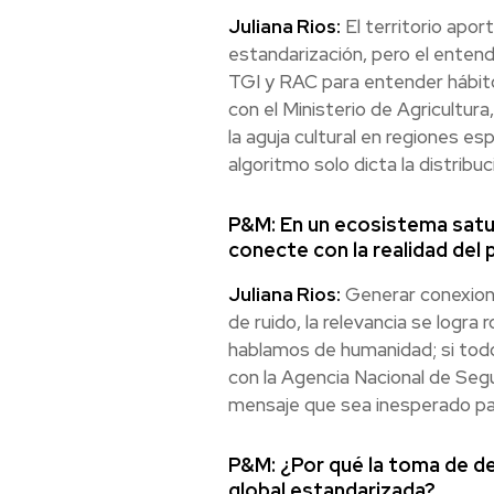
Juliana Rios:
El territorio apor
estandarización, pero el enten
TGI y RAC para entender hábito
con el Ministerio de Agricultur
la aguja cultural en regiones es
algoritmo solo dicta la distribuc
P&M: En un ecosistema satur
conecte con la realidad del 
Juliana Rios:
Generar conexiones
de ruido, la relevancia se logr
hablamos de humanidad; si todo
con la Agencia Nacional de Segu
mensaje que sea inesperado para
P&M: ¿Por qué la toma de de
global estandarizada?