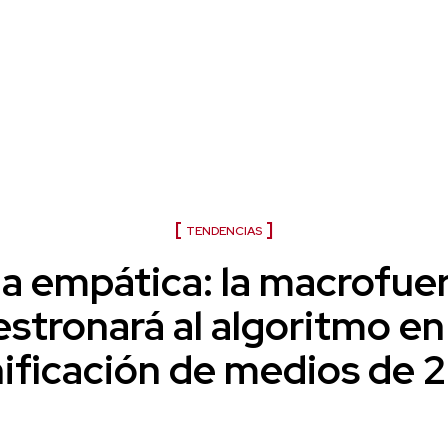
Tendencias 2026
TENDENCIAS
ia empática: la macrofue
estronará al algoritmo en 
nificación de medios de 