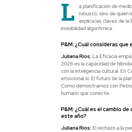
L
a planificación de med
robusto, sino de quién l
explica las claves de la
invisibilidad algorítmica.
P&M: ¿Cuál consideras que e
Juliana Rios:
La Eficacia empáti
2026 es la capacidad de hibrid
con la inteligencia cultural. En
emocional sí. El futuro de la pla
Como demostramos con Petrobras
humano que conecte.
P&M: ¿Cuál es el cambio de
este año?
Juliana Rios:
El rechazo a la p