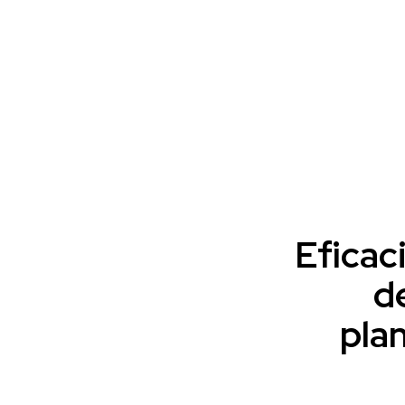
Eficac
d
pla