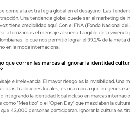
 se come a la estrategia global en el desayuno. Las tenden
 tracción. Una tendencia global puede ser el marketing de in
voz tiene credibilidad aquí. Con el FNA (Fondo Nacional de
a; aterrizamos el mensaje al sueño tangible de la vivienda 
lombianas, lo que nos permitió lograr el 99.2% de la meta 
 no en la moda internacional.
 que corren las marcas al ignorar la identidad cultura
6?
aje e irrelevancia. El mayor riesgo es la invisibilidad. Una 
mor o las tradiciones locales, es una marca que no genera se
integrando la identidad local incluso en marcas internaci
s como "Mestizo" o el "Open Day" que mezclaban la cultura b
que 42,000 personas participaran. Ignorar la cultura es tirar