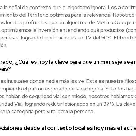
ta la señal de contexto que el algoritmo ignora. Los algorit
dimiento del territorio optimiza para la relevancia. Nosot
s locales profundos que un algoritmo de Meta o Google no 
a, optimizamos la inversión entendiendo qué productos (co
pecíficas, logrando bonificaciones en TV del 50%. El territor
ión.
ado, ¿Cuál es hoy la clave para que un mensaje sea 
país?
 inusuales donde nadie más las ve. Esta es nuestra filoso
a rompiendo el patrón esperado de la categoría. Si todos hab
s hablan de seguridad vial con miedo, nosotros hablamos 
ridad Vial, logrando reducir lesionados en un 37%. La clav
 la categoría pero vital para la persona.
cisiones desde el contexto local es hoy más efectiv