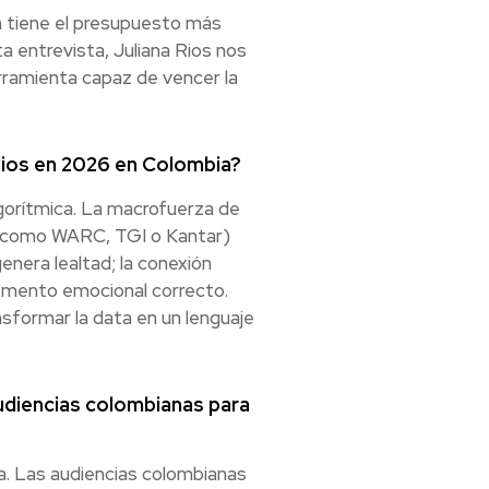
n tiene el presupuesto más
ta entrevista, Juliana Rios nos
herramienta capaz de vencer la
edios en 2026 en Colombia?
lgorítmica. La macrofuerza de
os como WARC, TGI o Kantar)
genera lealtad; la conexión
l momento emocional correcto.
sformar la data en un lenguaje
udiencias colombianas para
da. Las audiencias colombianas