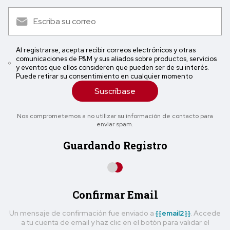
Al registrarse, acepta recibir correos electrónicos y otras
comunicaciones de P&M y sus aliados sobre productos, servicios
y eventos que ellos consideren que pueden ser de su interés.
Puede retirar su consentimiento en cualquier momento
Suscríbase
Nos comprometemos a no utilizar su información de contacto para
enviar spam.
Guardando Registro
Confirmar Email
Un mensaje de confirmación fue enviado a
{{email2}}
. Accede
a tu cuenta de email y haz clic en el botón para validar el