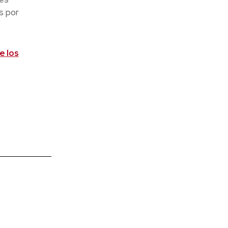
s por
e los