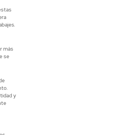
estas
era
abajes.
ar más
e se
de
nto.
tidad y
nte
tes