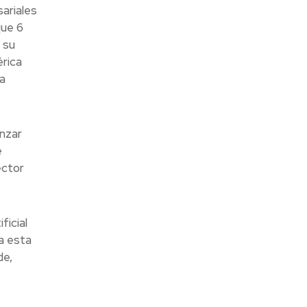
ariales
que 6
 su
érica
a
anzar
e
ector
ficial
a esta
de,