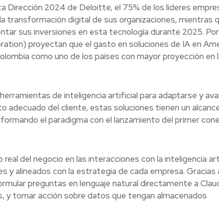
ta Dirección 2024 de Deloitte, el 75% de los líderes empres
a la transformación digital de sus organizaciones, mientras 
ntar sus inversiones en esta tecnología durante 2025. Por
oration) proyectan que el gasto en soluciones de IA en Am
Colombia como uno de los países con mayor proyección en l
rramientas de inteligencia artificial para adaptarse y av
to adecuado del cliente, estas soluciones tienen un alcanc
sformando el paradigma con el lanzamiento del primer con
eal del negocio en las interacciones con la inteligencia arti
es y alineados con la estrategia de cada empresa. Gracias 
ormular preguntas en lenguaje natural directamente a Clau
as, y tomar acción sobre datos que tengan almacenados