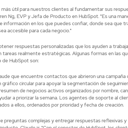
más útil para nuestros clientes al fundamentar sus respu
Karen Ng, EVP y Jefa de Producto en HubSpot. "Es una man
e información en los que puedes confiar, donde sea que tr
sea accesible para cada negocio."
btener respuestas personalizadas que los ayuden a trabaj
tareas realmente estratégicas. Algunas formas en las qu
ro de HubSpot son:
laude que encuentre contactos que abrieron una campaña 
un gráfico circular para apoyar la segmentación de seguimie
 resumen de negocios activos organizados por nombre, can
udar a priorizar la semana. Los agentes de soporte al clie
dos a ellos, ordenados por prioridad y fecha de creación.
de preguntas complejas y entregar respuestas reflexivas y
roducto, Claude.ai. "Con el conector de HubSpot, los clien