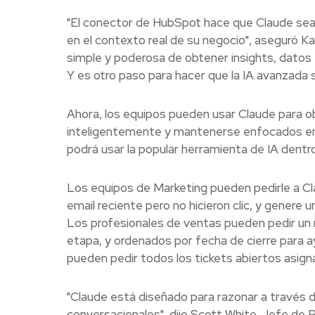
"El conector de HubSpot hace que Claude sea 
en el contexto real de su negocio", aseguró 
simple y poderosa de obtener insights, datos 
Y es otro paso para hacer que la IA avanzada 
Ahora, los equipos pueden usar Claude para o
inteligentemente y mantenerse enfocados en 
podrá usar la popular herramienta de IA dent
Los equipos de Marketing pueden pedirle a C
email reciente pero no hicieron clic, y genere 
Los profesionales de ventas pueden pedir un
etapa, y ordenados por fecha de cierre para ay
pueden pedir todos los tickets abiertos asigna
"Claude está diseñado para razonar a través 
conversacionales", dijo Scott White, Jefe de P