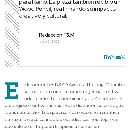
para Ramo. La pieza también recibió un
Wood Pencil, reafirmando su impacto
creativo y cultural.
Redacción P&M
junio 3, 2025
E
n los recientes D&AD Awards, The Juju Colombia
se consolida como la primera agencia creativa
independiente en recibir un Lápiz Amarillo en el
prestigioso festival mundial. Esta distinción se entrega a
ideas sobresalientes que alcancen excelencia creativa.
La hazaña crece cuando las estadísticas nos dejan ver
que solo se entregaron 5 lápices amarillos en