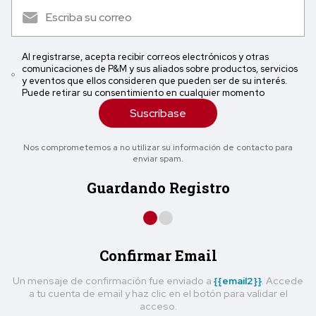
Al registrarse, acepta recibir correos electrónicos y otras
comunicaciones de P&M y sus aliados sobre productos, servicios
y eventos que ellos consideren que pueden ser de su interés.
Puede retirar su consentimiento en cualquier momento
Suscríbase
Nos comprometemos a no utilizar su información de contacto para
enviar spam.
Guardando Registro
Confirmar Email
Un mensaje de confirmación fue enviado a
{{email2}}
. Accede
a tu cuenta de email y haz clic en el botón para validar el
acceso.