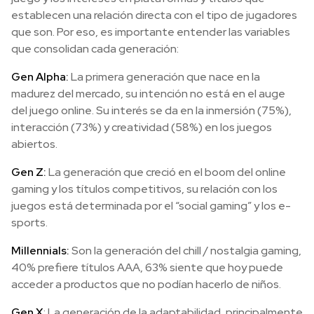
establecen una relación directa con el tipo de jugadores
que son. Por eso, es importante entender las variables
que consolidan cada generación:
Gen Alpha:
La primera generación que nace en la
madurez del mercado, su intención no está en el auge
del juego online. Su interés se da en la inmersión (75%),
interacción (73%) y creatividad (58%) en los juegos
abiertos.
Gen Z:
La generación que creció en el boom del online
gaming y los títulos competitivos, su relación con los
juegos está determinada por el “social gaming” y los e-
sports.
Millennials:
Son la generación del chill / nostalgia gaming,
40% prefiere títulos AAA, 63% siente que hoy puede
acceder a productos que no podían hacerlo de niños.
Gen X
: La generación de la adaptabilidad, principalmente