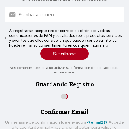
Al registrarse, acepta recibir correos electrónicos y otras
comunicaciones de P&M y sus aliados sobre productos, servicios
y eventos que ellos consideren que pueden ser de su interés.
Puede retirar su consentimiento en cualquier momento
Suscríbase
Nos comprometemos a no utilizar su información de contacto para
enviar spam.
Guardando Registro
Confirmar Email
Un mensaje de confirmación fue enviado a
{{email2}}
. Accede
a tu cuenta de email y haz clic en el botón para validar el