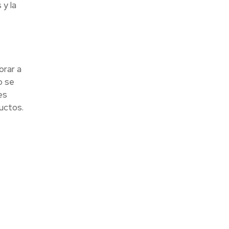
 y la
orar a
o se
es
ductos.