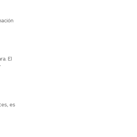
mación
a. El
r
tes, es