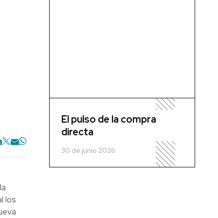
El pulso de la compra
directa
30 de junio 2026
la
l los
nueva