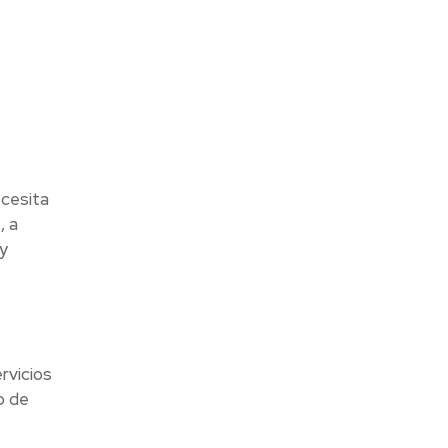
ecesita
, a
y
rvicios
o de