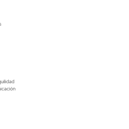
s
uilidad
icación