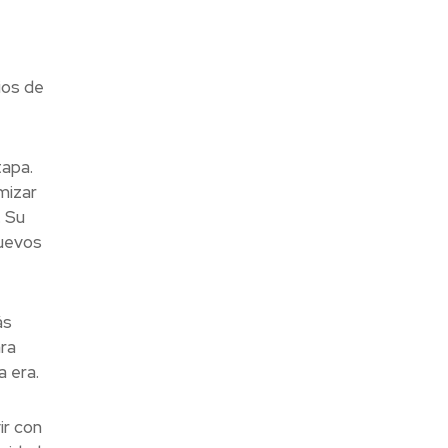
ios de
tapa.
mizar
. Su
nuevos
ás
ra
a era.
ir con