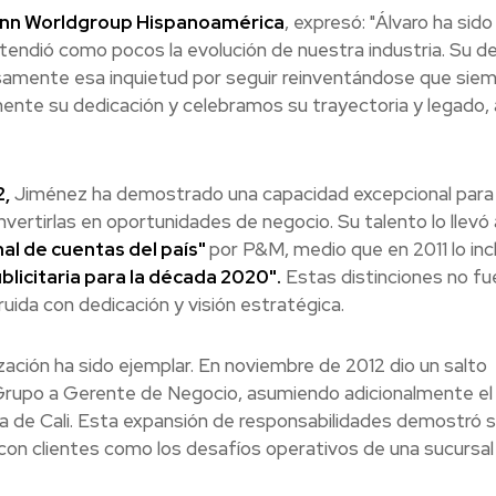
ann Worldgroup Hispanoamérica
, expresó: "Álvaro ha sid
ntendió como pocos la evolución de nuestra industria. Su de
samente esa inquietud por seguir reinventándose que siem
nte su dedicación y celebramos su trayectoria y legado, 
2,
Jiménez ha demostrado una capacidad excepcional para
vertirlas en oportunidades de negocio. Su talento lo llevó 
al de cuentas del país"
por P&M, medio que en 2011 lo inc
ublicitaria para la década 2020".
Estas distinciones no fu
truida con dedicación y visión estratégica.
zación ha sido ejemplar. En noviembre de 2012 dio un salto
 Grupo a Gerente de Negocio, asumiendo adicionalmente el 
ina de Cali. Esta expansión de responsabilidades demostró 
 con clientes como los desafíos operativos de una sucursal