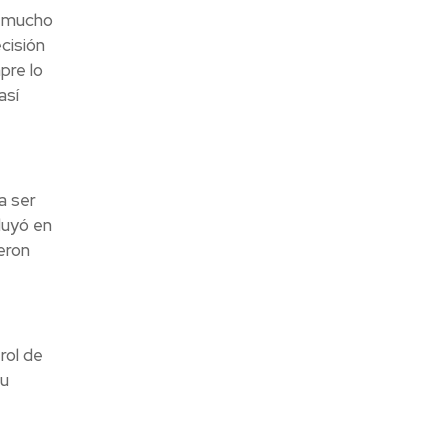
o mucho
cisión
pre lo
así
a ser
luyó en
eron
rol de
su