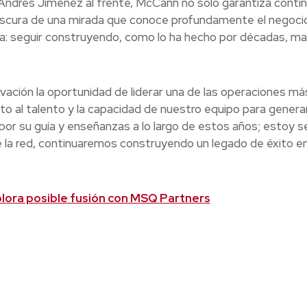
n Andrés Jiménez al frente, McCann no solo garantiza conti
frescura de una mirada que conoce profundamente el negoci
ra: seguir construyendo, como lo ha hecho por décadas, ma
vación la oportunidad de liderar una de las operaciones má
o al talento y la capacidad de nuestro equipo para generar
por su guía y enseñanzas a lo largo de estos años; estoy s
de la red, continuaremos construyendo un legado de éxito e
plora posible fusión con MSQ Partners