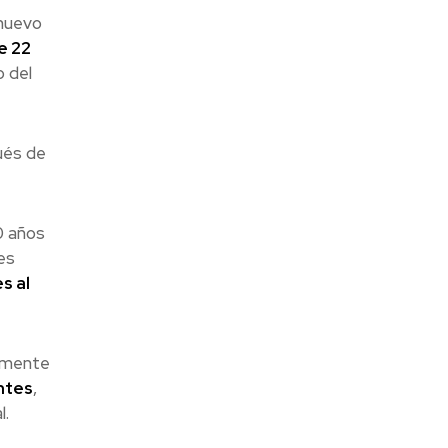
nuevo
e 22
 del
ués de
0 años
es
s al
a mente
ntes
,
l.