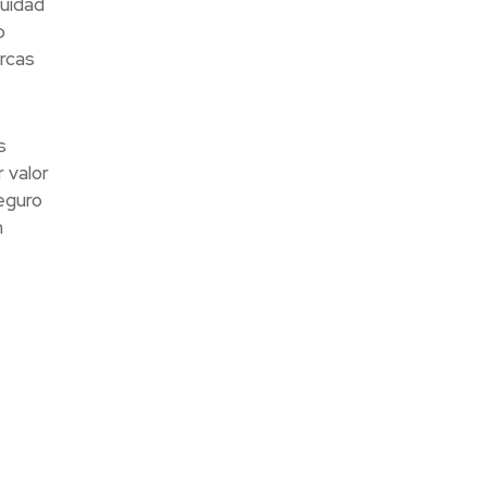
nuidad
o
rcas
s
 valor
eguro
n