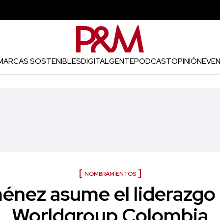
MARCAS SOSTENIBLES
DIGITAL
GENTE
PODCAST
OPINIÓN
EVE
NOMBRAMIENTOS
énez asume el liderazg
Worldgroup Colombia