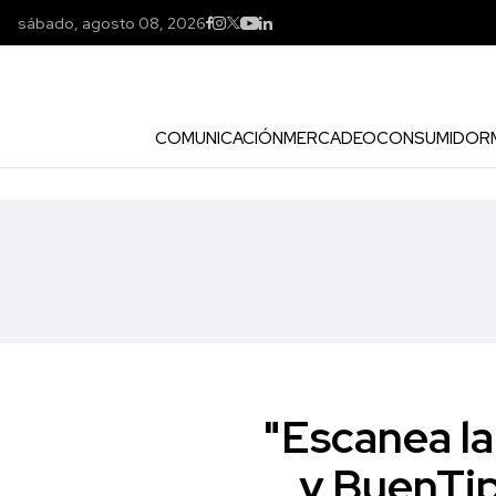
sábado, agosto 08, 2026
COMUNICACIÓN
MERCADEO
CONSUMIDOR
"Escanea la
y BuenTip