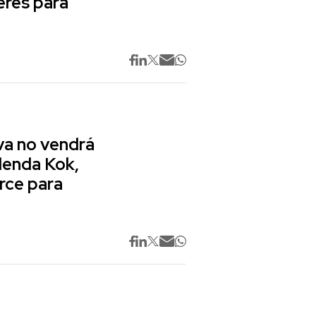
res para
va no vendrá
lenda Kok,
rce para