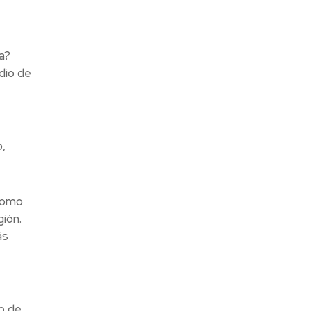
a?
dio de
,
 como
ión.
ás
o de