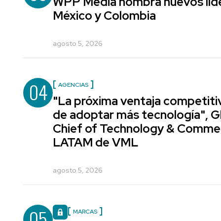
WPP Media nombra nuevos líde
México y Colombia
agosto 5, 2026
04
AGENCIAS
"La próxima ventaja competiti
de adoptar más tecnología", G
Chief of Technology & Comme
LATAM de VML
agosto 5, 2026
05
MARCAS