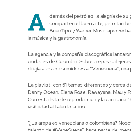
A
demás del petróleo, la alegría de su
comparten el buen arte, pero también
BuenTipo y Warner Music aprovechar
la música y la gastronomía.
La agencia y la compañía discográfica lanzaro
ciudades de Colombia. Sobre arepas callejeras
dirigía a los consumidores a “Venesuena”, una 
La playlist, con 61 temas diferentes y cerca 
Danny Ocean, Elena Rose, Rawayana, Mau y Rick
Con esta lista de reproducción y la campaña 
visibilidad al talento latino.
“¿La arepa es venezolana o colombiana? Noso
talento de #VeneSuena”, hace parte del mensa