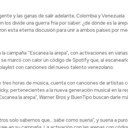
 gente y las ganas de salir adelante, Colombia y Venezuela
 los divide una guerra fría por saber: ¿de dónde es la arep
on esta eterna discusión para unir a ambos países por me
n la campaña “Escanea la arepa”, con activaciones en varias
 se marcó con calor un código de Spotify que, al escanearlo
playlist con canciones del nuevo talento venezolano.
de tres horas de música, cuenta con canciones de artistas
y, pertenecientes a la nueva generación musical en la reg
“Escanea la arepa”, Warner Bros y BuenTipo buscan darle m
tros solo sabemos que… sabe como suena”, y suena a puro
je en su campaña. La activación con las arepas con códig