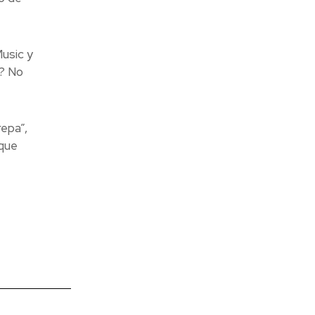
usic y
a? No
epa”,
 que