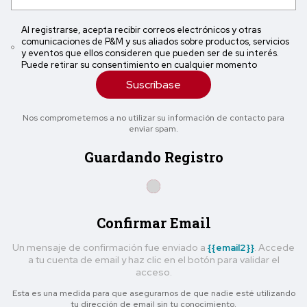
Al registrarse, acepta recibir correos electrónicos y otras
comunicaciones de P&M y sus aliados sobre productos, servicios
y eventos que ellos consideren que pueden ser de su interés.
Puede retirar su consentimiento en cualquier momento
Suscríbase
Nos comprometemos a no utilizar su información de contacto para
enviar spam.
Guardando Registro
Confirmar Email
Un mensaje de confirmación fue enviado a
{{email2}}
. Accede
a tu cuenta de email y haz clic en el botón para validar el
acceso.
Esta es una medida para que asegurarnos de que nadie esté utilizando
tu dirección de email sin tu conocimiento.