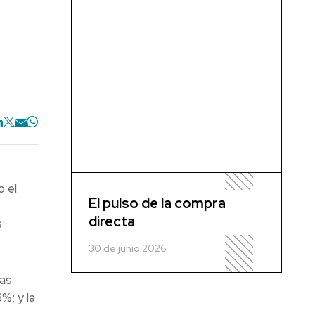
o el
El pulso de la compra
directa
s
30 de junio 2026
nas
%; y la