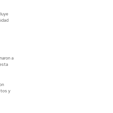
cluye
sidad
rnaron a
esta
Con
ntos y