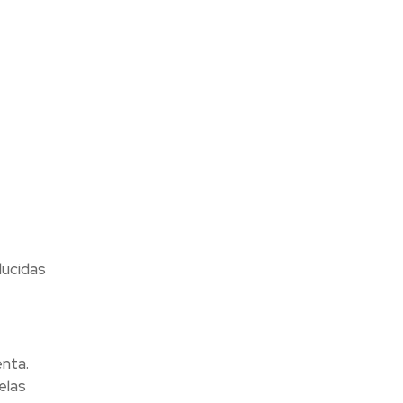
ducidas
enta.
elas