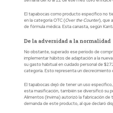
semana del 16 al 22 de ese mes tuvo el índice
El tapabocas como producto específico no tie
en la categoría OTC (
Over the Counter
), que 
de fórmula médica. Esta canasta, según Kantar
De la adversidad a la normalidad
No obstante, superado ese periodo de compra
implementar hábitos de adaptación a la nueva 
su gasto habitual en cuidado personal de $27
categoría. Esto representa un decrecimiento 
El tapabocas dejó de tener un uso específico, p
esta masificación, también se diversificó su p
Alimentos (Invima) autorizó la fabricación de ta
demanda de este producto, al que declaró disp