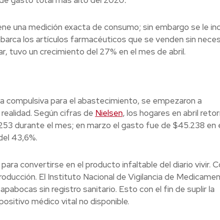
 de gasto total más alto del 2020
.
ne una medición exacta de consumo; sin embargo se le in
abarca los artículos farmacéuticos que se venden sin nece
, tuvo un crecimiento del 27% en el mes de abril.
 compulsiva para el abastecimiento, se empezaron a
realidad. Según cifras de
Nielsen
, los hogares en abril reto
.253 durante el mes; en marzo el gasto fue de $45.238 en 
del 43,6%.
ara convertirse en el producto infaltable del diario vivir. 
roducción. El Instituto Nacional de Vigilancia de Medicame
pabocas sin registro sanitario. Esto con el fin de suplir la
ositivo médico vital no disponible.