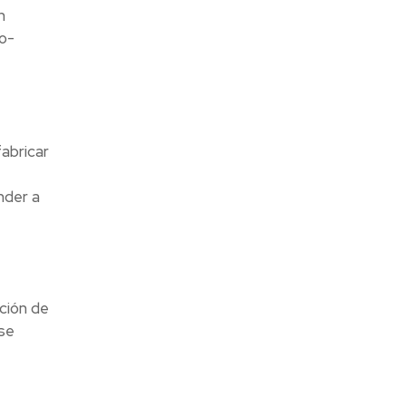
n
o-
abricar
e
nder a
ción de
 se