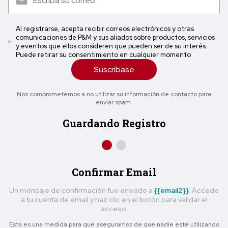
Al registrarse, acepta recibir correos electrónicos y otras
comunicaciones de P&M y sus aliados sobre productos, servicios
y eventos que ellos consideren que pueden ser de su interés.
Puede retirar su consentimiento en cualquier momento
Suscríbase
Nos comprometemos a no utilizar su información de contacto para
enviar spam.
Guardando Registro
Confirmar Email
Un mensaje de confirmación fue enviado a
{{email2}}
. Accede
a tu cuenta de email y haz clic en el botón para validar el
acceso.
Esta es una medida para que asegurarnos de que nadie esté utilizando