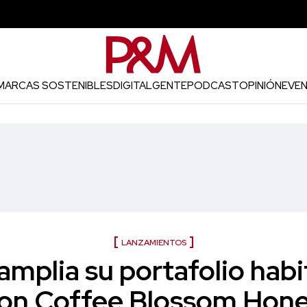
MARCAS SOSTENIBLES
DIGITAL
GENTE
PODCAST
OPINIÓN
EVE
LANZAMIENTOS
mplia su portafolio habi
on Coffee Blossom Hon