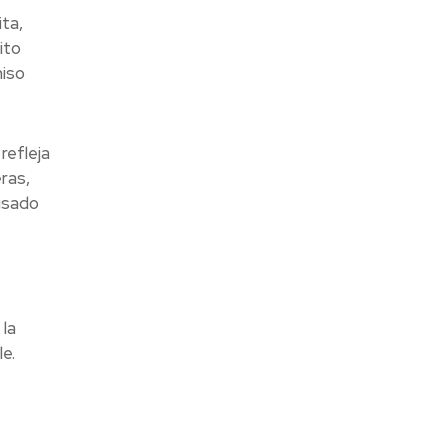
ta,
ito
miso
refleja
ras,
usado
la
e.