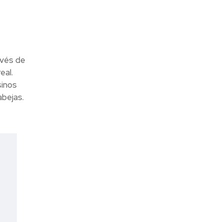
avés de
eal.
sinos
abejas.