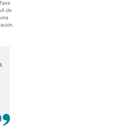
 fase
AA de
 una
ación.
A