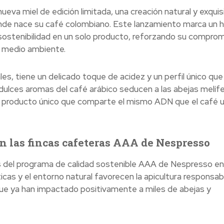
va miel de edición limitada, una creación natural y exquisi
de nace su café colombiano. Este lanzamiento marca un h
y sostenibilidad en un solo producto, reforzando su compro
el medio ambiente.
es, tiene un delicado toque de acidez y un perfil único que 
dulces aromas del café arábico seducen a las abejas melífe
 un producto único que comparte el mismo ADN que el café 
en las fincas cafeteras AAA de Nespresso
s del programa de calidad sostenible AAA de Nespresso en 
icas y el entorno natural favorecen la apicultura responsabl
ue ya han impactado positivamente a miles de abejas y