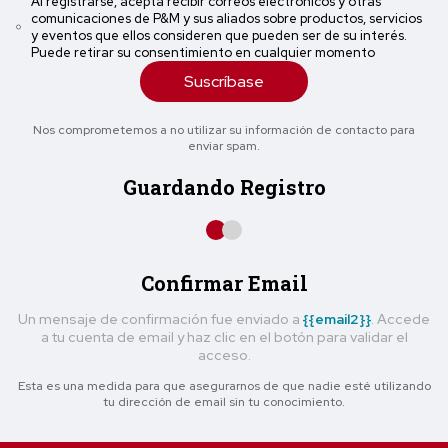
Al registrarse, acepta recibir correos electrónicos y otras
comunicaciones de P&M y sus aliados sobre productos, servicios
y eventos que ellos consideren que pueden ser de su interés.
Puede retirar su consentimiento en cualquier momento
Suscríbase
Nos comprometemos a no utilizar su información de contacto para
enviar spam.
Guardando Registro
Confirmar Email
Un mensaje de confirmación fue enviado a
{{email2}}
. Accede
a tu cuenta de email y haz clic en el botón para validar el
acceso.
Esta es una medida para que asegurarnos de que nadie esté utilizando
tu dirección de email sin tu conocimiento.