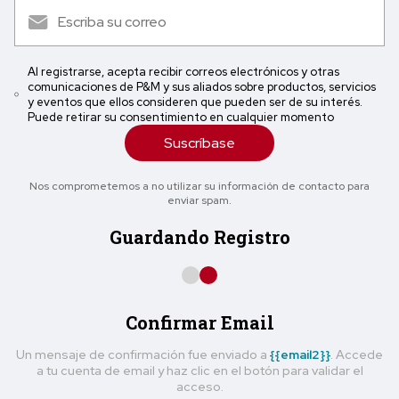
Al registrarse, acepta recibir correos electrónicos y otras
comunicaciones de P&M y sus aliados sobre productos, servicios
y eventos que ellos consideren que pueden ser de su interés.
Puede retirar su consentimiento en cualquier momento
Suscríbase
Nos comprometemos a no utilizar su información de contacto para
enviar spam.
Guardando Registro
Confirmar Email
Un mensaje de confirmación fue enviado a
{{email2}}
. Accede
a tu cuenta de email y haz clic en el botón para validar el
acceso.