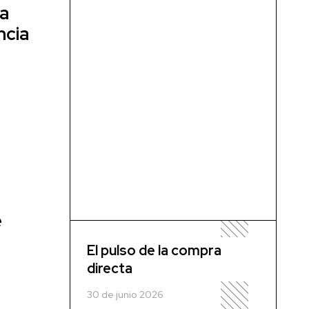
 a
ncia
e
El pulso de la compra
directa
30 de junio 2026