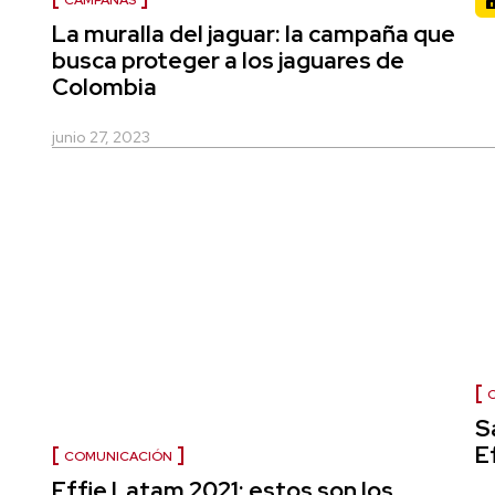
CAMPAÑAS
La muralla del jaguar: la campaña que
busca proteger a los jaguares de
Colombia
junio 27, 2023
S
E
COMUNICACIÓN
Effie Latam 2021: estos son los