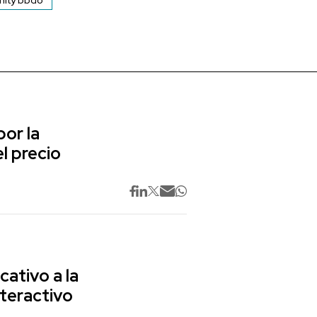
mity bbdo
or la
l precio
cativo a la
nteractivo