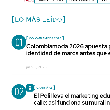
TAGS
SANCHO BBDO
bbdo colombia
proxi
LO MÁS
LEÍDO
01
COLOMBIAMODA 2026
Colombiamoda 2026 apuesta p
identidad de marca antes que e
julio 31, 2026
02
CAMPAÑAS
El Poli lleva el marketing edu
calle: así funciona su mural i