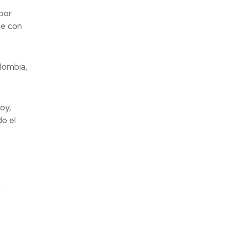
por
te con
lombia,
oy,
o el