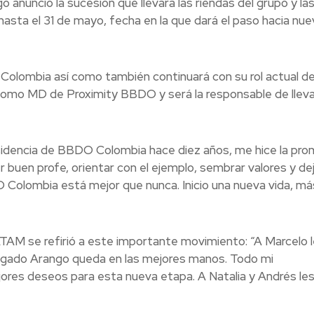
o anunció la sucesión que llevará las riendas del grupo y la
 hasta el 31 de mayo, fecha en la que dará el paso hacia nu
olombia así como también continuará con su rol actual 
 como MD de Proximity BBDO y será la responsable de lleva
esidencia de BBDO Colombia hace diez años, me hice la pr
er buen profe, orientar con el ejemplo, sembrar valores y de
O Colombia está mejor que nunca. Inicio una nueva vida, m
M se refirió a este importante movimiento: “A Marcelo l
 legado Arango queda en las mejores manos. Todo mi
ores deseos para esta nueva etapa. A Natalia y Andrés le