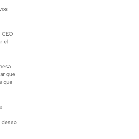
s
evos
de CEO
r el
omesa
jar que
ás que
e
s deseo