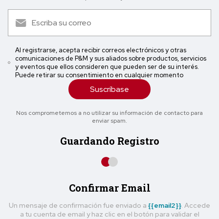
Al registrarse, acepta recibir correos electrónicos y otras
comunicaciones de P&M y sus aliados sobre productos, servicios
y eventos que ellos consideren que pueden ser de su interés.
Puede retirar su consentimiento en cualquier momento
Suscríbase
Nos comprometemos a no utilizar su información de contacto para
enviar spam.
Guardando Registro
Confirmar Email
Un mensaje de confirmación fue enviado a
{{email2}}
. Accede
a tu cuenta de email y haz clic en el botón para validar el