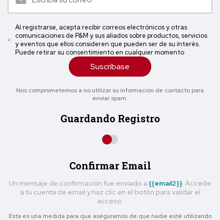
Al registrarse, acepta recibir correos electrónicos y otras
comunicaciones de P&M y sus aliados sobre productos, servicios
y eventos que ellos consideren que pueden ser de su interés.
Puede retirar su consentimiento en cualquier momento
Suscríbase
Nos comprometemos a no utilizar su información de contacto para
enviar spam.
Guardando Registro
Confirmar Email
Un mensaje de confirmación fue enviado a
{{email2}}
. Accede
a tu cuenta de email y haz clic en el botón para validar el
acceso.
Esta es una medida para que asegurarnos de que nadie esté utilizando