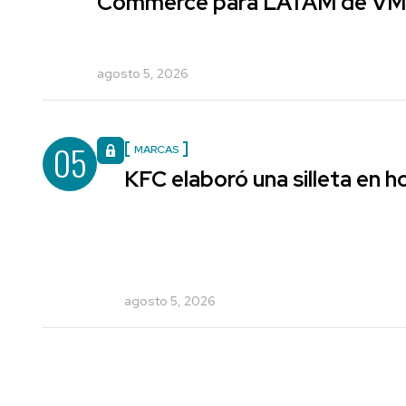
Commerce para LATAM de V
agosto 5, 2026
05
MARCAS
KFC elaboró una silleta en h
agosto 5, 2026