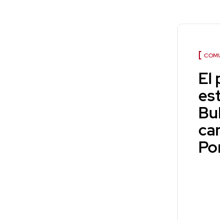
COMU
El
est
Bu
ca
Po