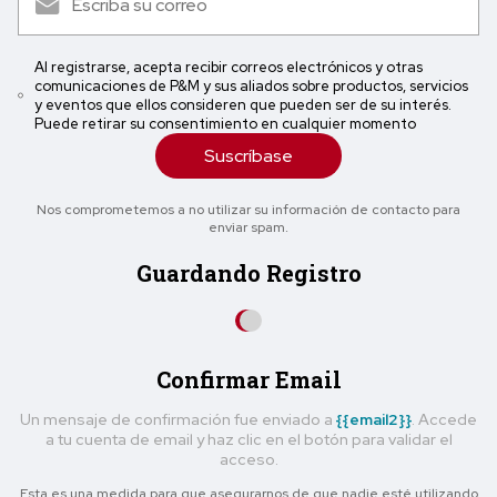
Al registrarse, acepta recibir correos electrónicos y otras
comunicaciones de P&M y sus aliados sobre productos, servicios
y eventos que ellos consideren que pueden ser de su interés.
Puede retirar su consentimiento en cualquier momento
Suscríbase
Nos comprometemos a no utilizar su información de contacto para
enviar spam.
Guardando Registro
Confirmar Email
Un mensaje de confirmación fue enviado a
{{email2}}
. Accede
a tu cuenta de email y haz clic en el botón para validar el
acceso.
Esta es una medida para que asegurarnos de que nadie esté utilizando