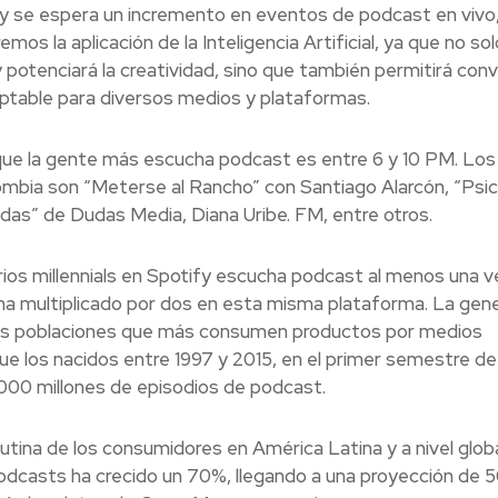
 y se espera un incremento en eventos de podcast en vivo,
s la aplicación de la Inteligencia Artificial, ya que no sol
 y potenciará la creatividad, sino que también permitirá conv
ptable para diversos medios y plataformas.
que la gente más escucha podcast es entre 6 y 10 PM. Los
bia son “Meterse al Rancho” con Santiago Alarcón, “Psic
das” de Dudas Media, Diana Uribe. FM, entre otros.
ios millennials en Spotify escucha podcast al menos una v
ha multiplicado por dos en esta misma plataforma. La gen
 las poblaciones que más consumen productos por medios
que los nacidos entre 1997 y 2015, en el primer semestre d
00 millones de episodios de podcast.
tina de los consumidores en América Latina y a nivel globa
podcasts ha crecido un 70%, llegando a una proyección de 