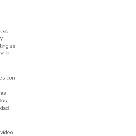
rcas
 y
ting se
s la
os con
las
los
idad
 video