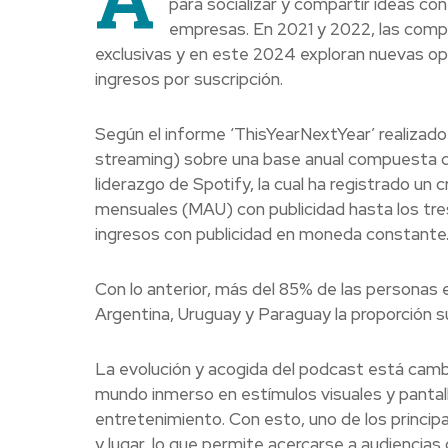
para socializar y compartir ideas co
empresas. En 2021 y 2022, las comp
exclusivas y en este 2024 exploran nuevas opc
ingresos por suscripción.
Según el informe ‘ThisYearNextYear’ realizado
streaming) sobre una base anual compuesta du
liderazgo de Spotify, la cual ha registrado un 
mensuales (MAU) con publicidad hasta los tres
ingresos con publicidad en moneda constante
Con lo anterior, más del 85% de las personas e
Argentina, Uruguay y Paraguay la proporción s
La evolución y acogida del podcast está camb
mundo inmerso en estímulos visuales y pantalla
entretenimiento. Con esto, uno de los princi
y lugar, lo que permite acercarse a audiencias 