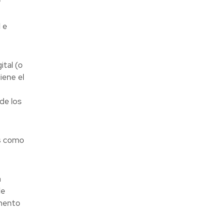
y
 e
ital (o
iene el
de los
es como
n
de
omento