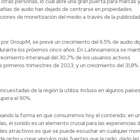
n otras personas, lo cual abre una gran puerta para marcas 
añías de audio han dejado de centrarse en propiedades
iones de monetización del medio a través de la publicidad
 por GroupM, se prevé un crecimiento del 6.5% de audio dig
rante los próximos cinco años. En Latinoamérica se mant
crecimiento interanual del 30,7% de los usuarios activos
 primeros trimestres de 2023; y un crecimiento del 31,8% 
.
ncuestadas de la región la utiliza. Incluso en algunos país
upera el 90%.
iando la forma en que consumimos hoy el contenido; en u
s, el sonido es un elemento crucial para las experiencias 
pales atractivos es que se puede escuchar en cualquier m
de nicho y crear vínculos más fuertes que la radio, dado las