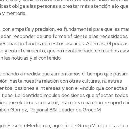
ast obliga a las personas a prestar más atención a lo que
n y memoria.
 con empatía y precisión, es fundamental para que las ma
edan responder de una forma eficiente a las necesidades
ones más profundas con estos usuarios. Además, el podcas
o y entretenimiento, que ha revolucionado en muchos caso
las noticias y el contenido.
lucionando a medida que aumentamos el tiempo que pasam
ión, hasta nuestra relación con otras culturas, nuestras
tos, pasiones e intereses y son el vínculo que conecta a 
idas. La identidad impulsa decisiones que afectan todos 
dios que elegimos consumir, esto crea una enorme oportun
Rubén Gómez, Regional B&I Leader de GroupM.
egún EssenceMediacom, agencia de GroupM, el podcast en