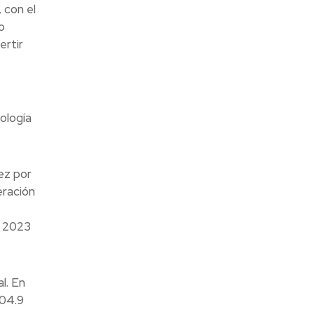
 con el
o
ertir
ología
ez por
eración
e 2023
l. En
504.9