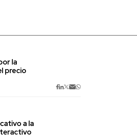
or la
l precio
cativo a la
nteractivo