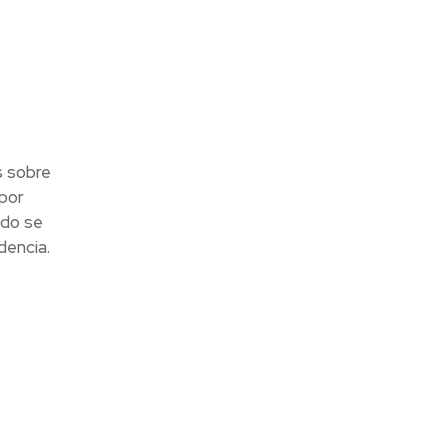
s sobre
 por
ido se
dencia.