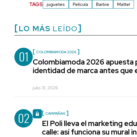
TAGS
juguetes
Película
Barbie
Mattel
LO MÁS
LEÍDO
01
COLOMBIAMODA 2026
Colombiamoda 2026 apuesta p
identidad de marca antes que e
julio 31, 2026
02
CAMPAÑAS
El Poli lleva el marketing edu
calle: así funciona su mural i