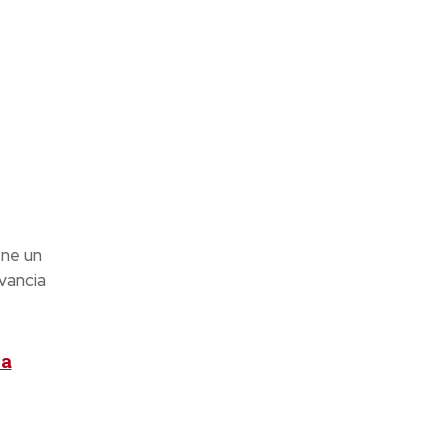
ene un
vancia
la