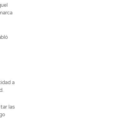
quel
 marca
abló
e
cidad a
d.
tar las
lgo