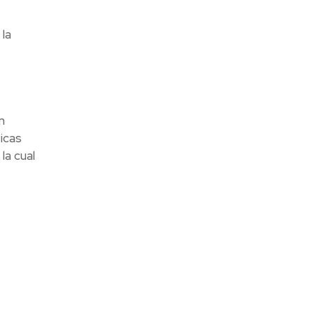
la
n
ticas
la cual