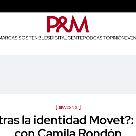
MARCAS SOSTENIBLES
DIGITAL
GENTE
PODCAST
OPINIÓN
EVE
BRANDING
ras la identidad Movet?:
con Camila Rondón