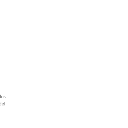
los
del