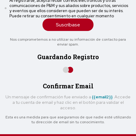
Al registrarse, acepta recibir correos electrónicos y otras
comunicaciones de P&M y sus aliados sobre productos, servicios
y eventos que ellos consideren que pueden ser de su interés.
Puede retirar su consentimiento en cualquier momento
Suscríbase
Nos comprometemos a no utilizar su información de contacto para
enviar spam.
Guardando Registro
Confirmar Email
Un mensaje de confirmación fue enviado a
{{email2}}
. Accede
a tu cuenta de email y haz clic en el botón para validar el
acceso.
Esta es una medida para que asegurarnos de que nadie esté utilizando
tu dirección de email sin tu conocimiento.