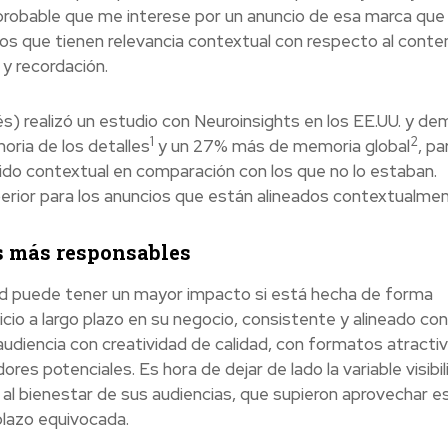
probable que me interese por un anuncio de esa marca que
os que tienen relevancia contextual con respecto al conte
y recordación.
lés) realizó un estudio con Neuroinsights en los EE.UU. y d
1
2
oria de los detalles
y un 27% más de memoria global
, pa
ido contextual en comparación con los que no lo estaban.
rior para los anuncios que están alineados contextualmen
os más responsables
dad puede tener un mayor impacto si está hecha de forma
cio a largo plazo en su negocio, consistente y alineado con
 audiencia con creatividad de calidad, con formatos atracti
es potenciales. Es hora de dejar de lado la variable visibil
al bienestar de sus audiencias, que supieron aprovechar e
plazo equivocada.