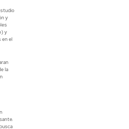
estudio
ón y
les
) y
 en el
aran
e la
en
n
sante.
 busca