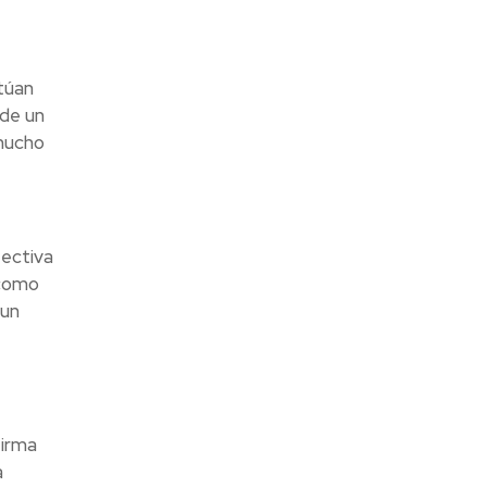
túan
 de un
 mucho
fectiva
 como
 un
firma
a