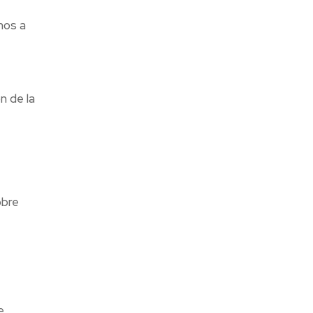
mos a
n de la
obre
e