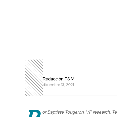
Redacción P&M
diciembre 13, 2021
P
or Baptiste Tougeron, VP research, T