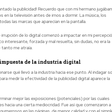
tado la publicidad! Recuerdo que con mi hermano jugába
 en la televisión antes de irnos a dormir. La música, los
todas las marcas que aparecían en la pantalla.
rrupción de lo digital comenzó a impactar en mi percepció
co interesante, forzada y mal resuelta, sin dudas, no era la
 tanto me atraía.
impuesta de la industria digital
narse qué llevó a la industria hacia ese punto. Al indagar s
ra medir la efectividad de la publicidad digital aparece la
inar mejor las exposiciones (potenciales) por las cuales
es hacia una cierta mediocridad. Fue así que comenzaron a
umerosos en las páginas, de menor calidad y con el simpl