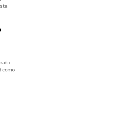
esta
a
e
a
amaño
ad como