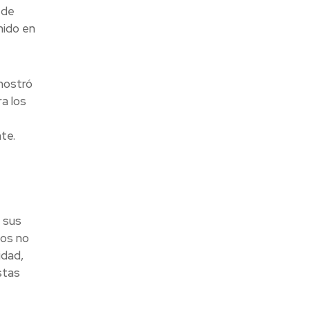
 de
nido en
emostró
ra los
te.
 sus
vos no
idad,
stas