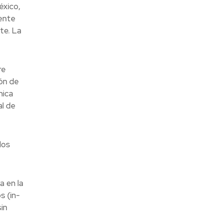
éxico,
nente
te. La
re
ón de
nica
al de
dos
a en la
s (in-
in