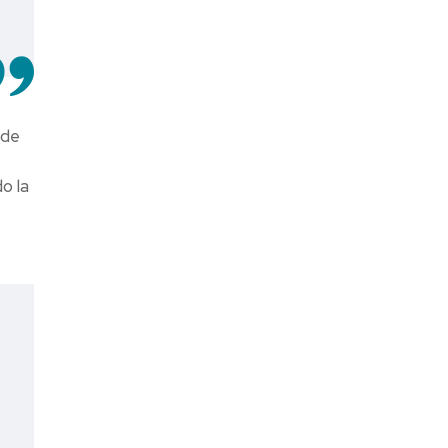
 de
o la