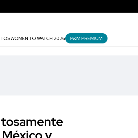
P&M PREMIUM
NTOS
WOMEN TO WATCH 2026
xitosamente
 México y