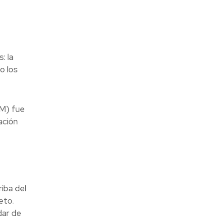
: la
o los
PM) fue
ación
iba del
eto.
dar de