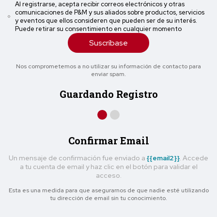
Al registrarse, acepta recibir correos electrónicos y otras
comunicaciones de P&M y sus aliados sobre productos, servicios
y eventos que ellos consideren que pueden ser de su interés.
Puede retirar su consentimiento en cualquier momento
Suscríbase
Nos comprometemos a no utilizar su información de contacto para
enviar spam.
Guardando Registro
Confirmar Email
Un mensaje de confirmación fue enviado a
{{email2}}
. Accede
a tu cuenta de email y haz clic en el botón para validar el
acceso.
Esta es una medida para que asegurarnos de que nadie esté utilizando
tu dirección de email sin tu conocimiento.