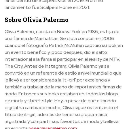
niñas dentro de Scalpers Kids en 2019. El último
lanzamiento fue Scalpers Home en 2021.
Sobre Olivia Palermo
Olivia Palermo, nacida en Nueva York en 1986, es hija de
una familia de Manhattan. Se dio a conocer en 2006
cuando el fotógrafo Patrick McMullan capturó su look en
un evento benéfico y, poco después, dio el salto
internacional a la fama al participar en el reality de MTV,
The City. Antes de Instagram, Olivia Palermo ya se
convirtió en un referente de estilo a nivel mundial lo que
le llevó a ser considerada la ‘it-girl’ por excelencia y
también a trabajar de la mano de importantes firmas de
moda. Entonces sus looks estaban en todos los blogs
de moda y street style. Hoy, a pesar de que el mundo
digital ha cambiado mucho, Olivia sigue ostentando el
título de it-girl, además de tener su propia marca
registrada y compartir sus favoritos de moda y belleza
en el portal
www.oliviapalermo.com