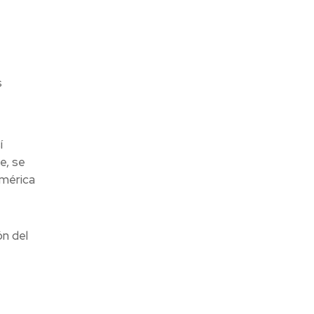
s
í
e, se
américa
ón del