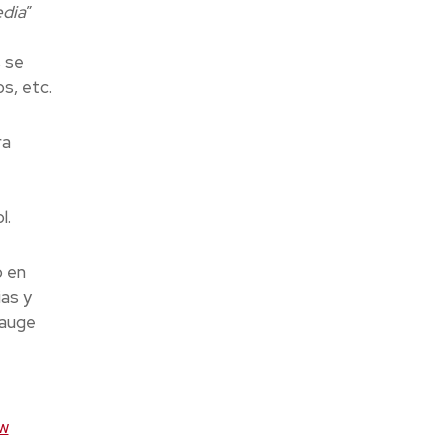
edia
”
s se
s, etc.
ra
l.
o en
ias y
 auge
ew