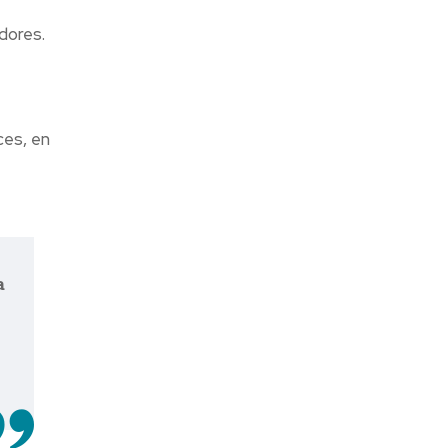
dores.
ces, en
a