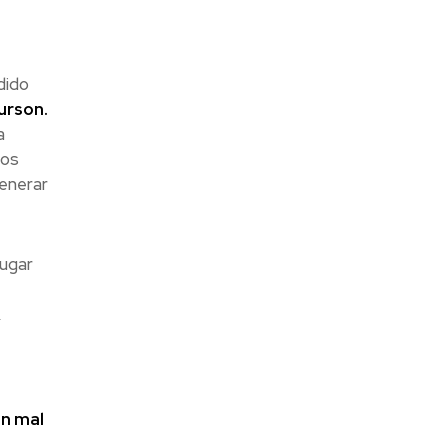
dido
urson.
a
los
generar
lugar
,
en mal