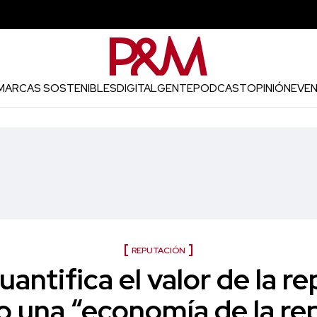
MARCAS SOSTENIBLES
DIGITAL
GENTE
PODCAST
OPINIÓN
EVE
REPUTACIÓN
antifica el valor de la r
o una “economía de la re