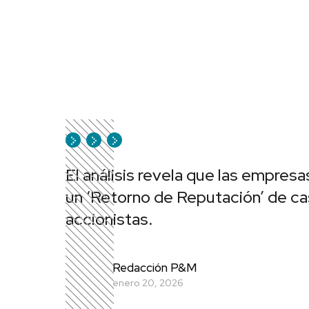
El análisis revela que las empres
un ‘Retorno de Reputación’ de casi
accionistas.
Redacción P&M
enero 20, 2026