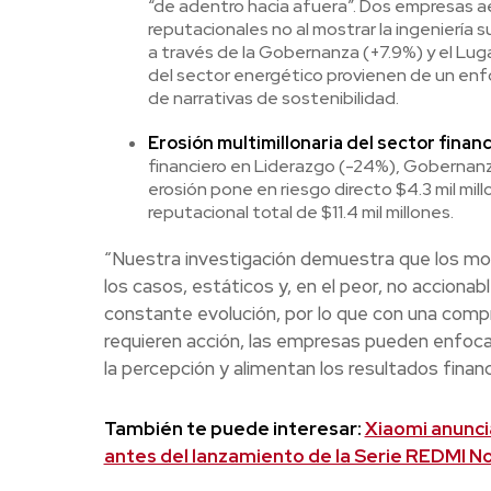
“de adentro hacia afuera”. Dos empresas ae
reputacionales no al mostrar la ingeniería 
a través de la Gobernanza (+7.9%) y el Luga
del sector energético provienen de un enfo
de narrativas de sostenibilidad.
Erosión multimillonaria del sector financ
financiero en Liderazgo (-24%), Gobernanza
erosión pone en riesgo directo $4.3 mil mill
reputacional total de $11.4 mil millones.
“Nuestra investigación demuestra que los mode
los casos, estáticos y, en el peor, no acciona
constante evolución, por lo que con una comp
requieren acción, las empresas pueden enfocars
la percepción y alimentan los resultados financ
También te puede interesar:
Xiaomi anunci
antes del lanzamiento de la Serie REDMI No