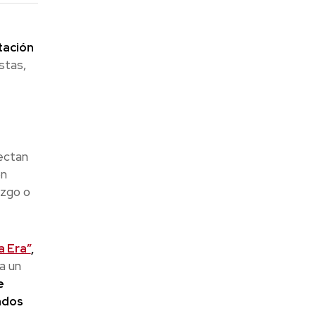
tación
stas,
fectan
ón
azgo o
a Era”
,
a un
e
ados