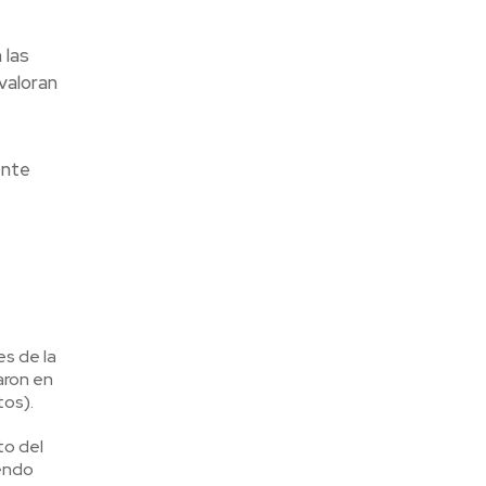
 las
valoran
ente
s de la
aron en
tos).
to del
yendo