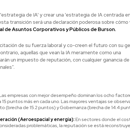
estrategia de IA' y crear una 'estrategia de IA centrada en
esta transición será una declaración poderosa sobre cómo 
bal de Asuntos Corporativos y Públicos de Burson.
citación de su fuerza laboral y co-creen el futuro con su g
 contrario, aquellas que vean la IA meramente como una
arán un impuesto de reputación, con cualquier ganancia de
nales”.
Las empresas con mejor desempeño dominan los ocho factore
a 15 puntos más en cada uno. Las mayores ventajas se observ
cto (brecha de 15.2 puntos) y Gobernanza (brecha de 14.4 pun
eración (Aeroespacial y energía):
En sectores donde el cos
 consideradas problemáticas, la reputación se está reconstru