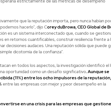
e esperaría estrictamente de las métricas de desempeño
itivamente que la reputación importa, pero nunca habían po
, podemos hacerlo”, dijo C
orey duBrowa, CEO Global de B
ción es un sistema interconectado que, cuando se gestion
 en retornos cuantificables, construir resiliencia frente a 
tomar decisiones audaces. Una reputación sólida que puede 
simple dicotomía de la confianza”.
acan en todos los aspectos, la investigación identificó el 
na oportunidad como un desafío significativo
. Aunque se
ibida (11%) entre los ocho impulsores de la reputación
%
entre las empresas con mejor y peor desempeño en la
onvertirse en una crisis para las empresas que gestion