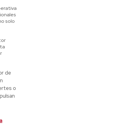
perativa
cionales
no solo
tor
sta
r
or de
en
ertes o
mpulsan
a