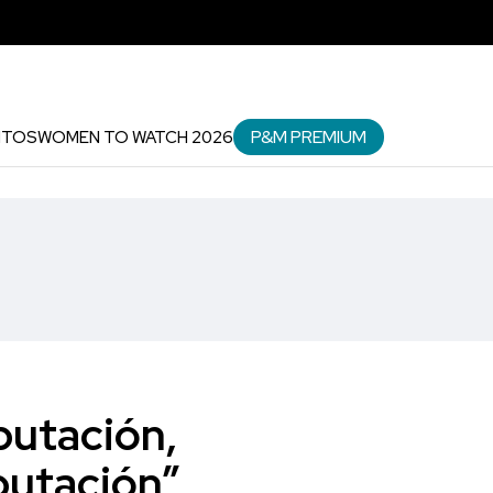
P&M PREMIUM
NTOS
WOMEN TO WATCH 2026
eputación,
putación”